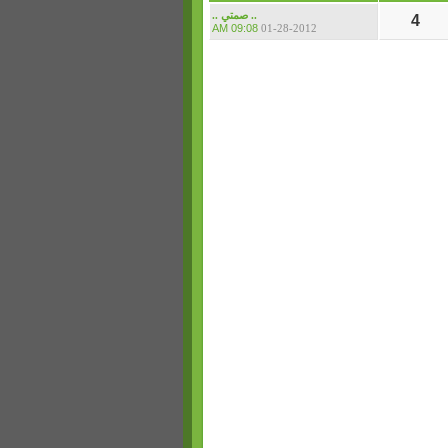
.. صمتي ..
4
09:08 AM
01-28-2012