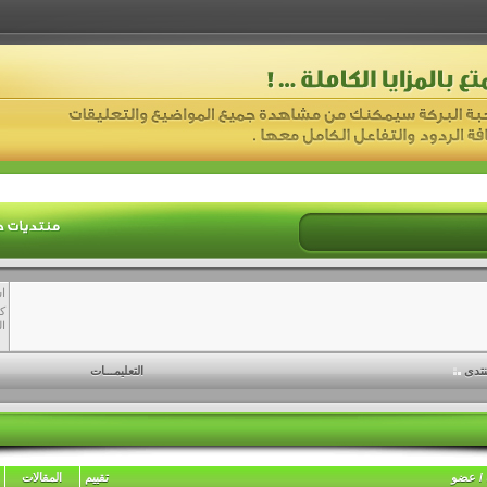
ا
ك
ال
نتدى
التعليمـــات
/
عضو
تقييم
المقالات