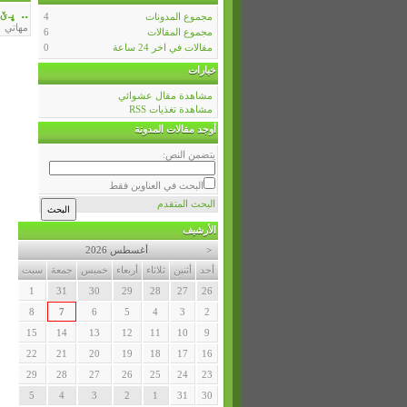
.. ڀ
مجموع المدونات
4
مهاتي
مجموع المقالات
6
مقالات في اخر 24 ساعة
0
خيارات
مشاهدة مقال عشوائي
مشاهدة تغذيات RSS
أوجد مقالات المدونة
يتضمن النص:
البحث في العناوين فقط
البحث المتقدم
الأرشيف
<
أغسطس 2026
أحد
أثنين
ثلاثاء
أربعاء
خميس
جمعة
سبت
1
31
30
29
28
27
26
8
7
6
5
4
3
2
15
14
13
12
11
10
9
22
21
20
19
18
17
16
29
28
27
26
25
24
23
5
4
3
2
1
31
30