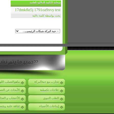
سحابة الكلمة الدلالية العامة
17dmkfkt5j
1791oa9xvy
test
بحث بواسطة كلمة دلالية
تجارب مع حبةالبركة
ماهوالتصلب الل
علاجات تكميلية
الأبحاث عن الت
الطب النبوي
الأعشاب و الغذا
إبداعات الأعضاء
ثقاقة عامة وشع