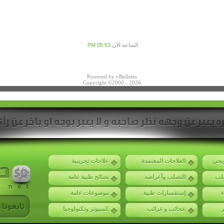
الساعة الآن
05:53 PM
.
Powered by vBulletin
Copyright ©2000 - 2026
ويحي
العلاجات المعتمدة
علاجات تجريبية
صلب
التصلب وأعراضه
نصائح طبية عامة
ء
إستفسارات طبية
موضوعات عامة
ر
عجائب و غرائب
كمبيوتر وتكنولوجيا