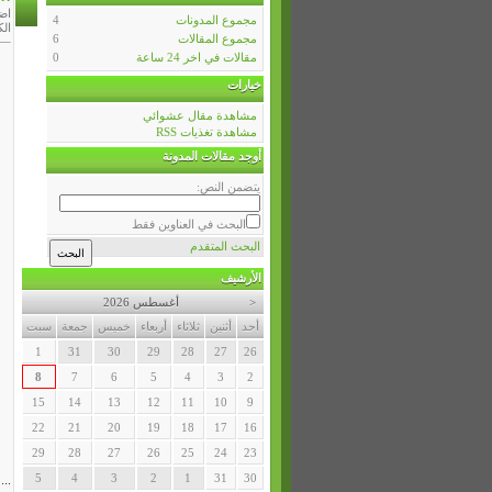
اضيفت بت
مجموع المدونات
4
الك
مجموع المقالات
6
مقالات في اخر 24 ساعة
0
خيارات
مشاهدة مقال عشوائي
مشاهدة تغذيات RSS
أوجد مقالات المدونة
يتضمن النص:
البحث في العناوين فقط
البحث المتقدم
الأرشيف
<
أغسطس 2026
أحد
أثنين
ثلاثاء
أربعاء
خميس
جمعة
سبت
1
31
30
29
28
27
26
8
7
6
5
4
3
2
15
14
13
12
11
10
9
22
21
20
19
18
17
16
29
28
27
26
25
24
23
5
4
3
2
1
31
30
...