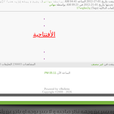
اريخ 01-17-2012 الساعه 04:41 AM بواسطة
مهاتي
(.. ڀێڼێ ۋ پېڻڪ ڠڑڀۃ ڪنہٵ ٵڷڸېڸ
ثها بتاريخ 01-21-2012 في 09:21 AM بواسطة
مهاتي
لمات الدلالية (Tags)
17wqjlnr2q
.
.
الأفتتاحية
.
.
يفت في
‏
غير مصنف
المشاهدات
236603
التعليقات
0
الساعة الآن
05:11 PM
.
Powered by vBulletin
Copyright ©2000 - 2026