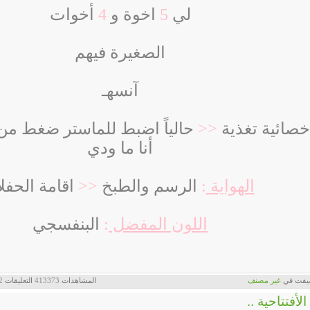
لي
5
اخوة و
4
أخوات
الصغيرة فيهم
آنسهـ
خصائية تغذية
<<
حالياً اضبط للماستر ضغط من
أنا ما ودي
الهواية
:
الرسم والطبخ
<<
اقامة الحفلا
اللون
المفضل
:
البنفسجي
يفت في
‏
غير مصنف
المشاهدات
413373
التعليقات
2
 الأفتتاحية ..