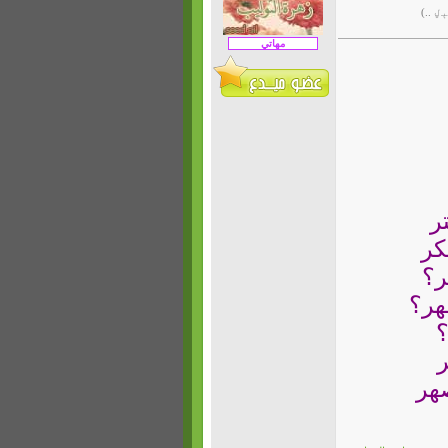
 ..)
ر
كر
ر؟
هر؟
؟
ر
هر