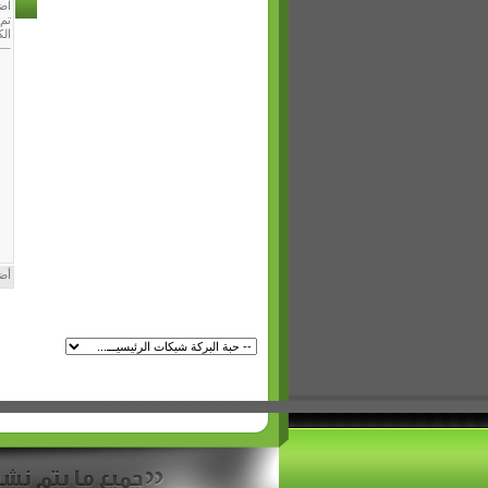
اضيفت بت
تم تحدي
الك
أض