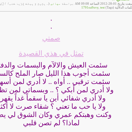
اريخ 01-28-2012 الساعه 09:08 AM بواسطة
مهاتي
(.. ڀێڼێ ۋ پېڻڪ ڠڑڀۃ ڪنہٵ ٵڷڸېڸ
لمات الدلالية (Tags)
test
,
1791oa9xvy
.
.
صمتي
تمثل في هذي القصيدة
سئمت العيش والالآم والبسمات والدفت
سئمت أجوب هذا الليل صار الملح كالس
سئمت ترقبي .. أواه .. لا أدري لمن أسه
ولا أدري لمن أبكي ؟ .. وبسماتي لمن تظ
ولا أدري شفائي أين يا سقماً غداً يقهر
ولا يا حب ما تعني ؟ شقاء صرت لا أكث
وكنت وهبتكم عمري وكان الشوق لي يص
لماذا؟ لم تصن قلبي