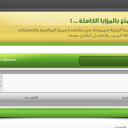
ا
ك
ال
نتدى
التعليمـــات
 صمتي ..