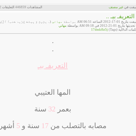
يفت في
‏
غير مصنف
المشاهدات
446859
التعليقات
2
 التعريفـ بيـ ..
اريخ 01-17-2012 الساعه 06:51 AM بواسطة
مهاتي
(.. ڀێڼێ ۋ پېڻڪ ڠڑڀۃ ڪنہٵ ٵڷڸېڸ
ثها بتاريخ 01-21-2012 في 09:18 AM بواسطة
مهاتي
لمات الدلالية (Tags)
17dmkfkt5j
.
.
التعريفـ بيـ
المها العتيبي
بعمر
32
سنة
مصابه بالتصلب من
17
سنة و
5
أشهر