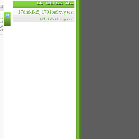
سحابة الكلمة الدلالية العامة
أض
17dmkfkt5j
1791oa9xvy
test
..
بحث بواسطة كلمة دلالية
اضيفت بت
تم تحدي
الك