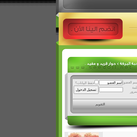
سم العضو
حفظ البيانات؟
لمة
مرور
التقويم