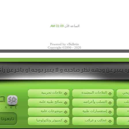
الساعة الآن
01:09 AM
.
Powered by vBulletin
Copyright ©2000 - 2026
ويحي
العلاجات المعتمدة
علاجات تجريبية
صلب
التصلب وأعراضه
نصائح طبية عامة
ء
إستفسارات طبية
موضوعات عامة
ر
عجائب و غرائب
كمبيوتر وتكنولوجيا