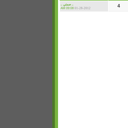
.. صمتي ..
4
09:08 AM
01-28-2012