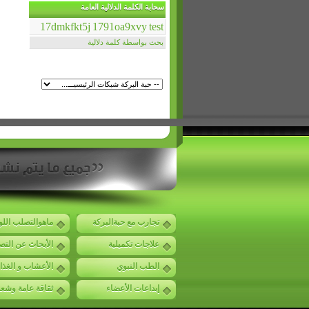
سحابة الكلمة الدلالية العامة
17dmkfkt5j
1791oa9xvy
test
بحث بواسطة كلمة دلالية
تجارب مع حبةالبركة
ماهوالتصلب الل
علاجات تكميلية
الأبحاث عن الت
الطب النبوي
الأعشاب و الغذا
إبداعات الأعضاء
ثقاقة عامة وشع