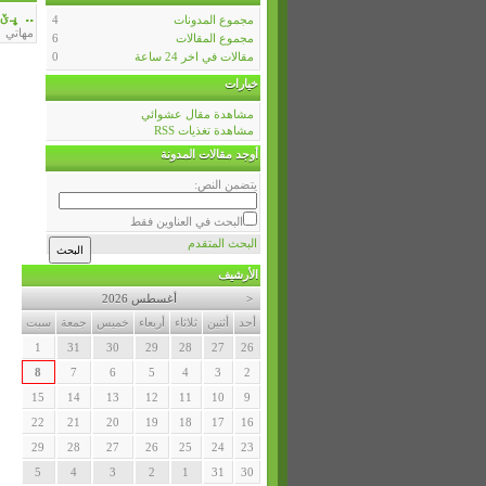
.. ڀ
مجموع المدونات
4
مهاتي
مجموع المقالات
6
مقالات في اخر 24 ساعة
0
خيارات
مشاهدة مقال عشوائي
مشاهدة تغذيات RSS
أوجد مقالات المدونة
يتضمن النص:
البحث في العناوين فقط
البحث المتقدم
الأرشيف
<
أغسطس 2026
أحد
أثنين
ثلاثاء
أربعاء
خميس
جمعة
سبت
1
31
30
29
28
27
26
8
7
6
5
4
3
2
15
14
13
12
11
10
9
22
21
20
19
18
17
16
29
28
27
26
25
24
23
5
4
3
2
1
31
30