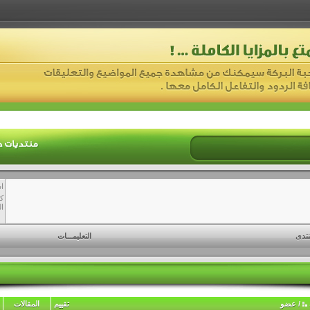
ا
ك
ال
نتدى
التعليمـــات
/
عضو
تقييم
المقالات