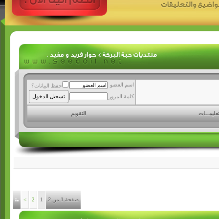
اسم العضو
حفظ البيانات؟
كلمة المرور
تعليمـــات
التقويم
صفحة 1 من 2
1
2
>