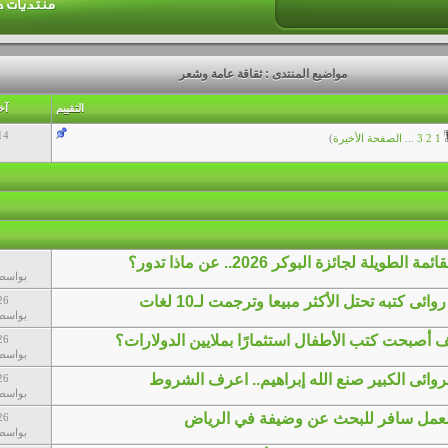
مواضيع المنتدى
: ثقاقة عامة وشعر
التقييم
آخ
14
1
2
3
...
الصفحة الأخيرة
)
ويلة لجائزة البوكر 2026.. عن ماذا تدور؟
بواسط
ئى كتبه تحتل الأكثر مبيعا وترجمت لـ10 لغات
26
بواسط
26
بواسط
روائى الكبير صنع الله إبراهيم.. اعرف الشروط
26
بواسط
لعمل سافر للبحث عن وضيفة في الرياض
26
بواسط