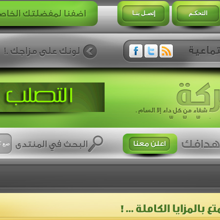
التحكـم
إتصـل بنـا