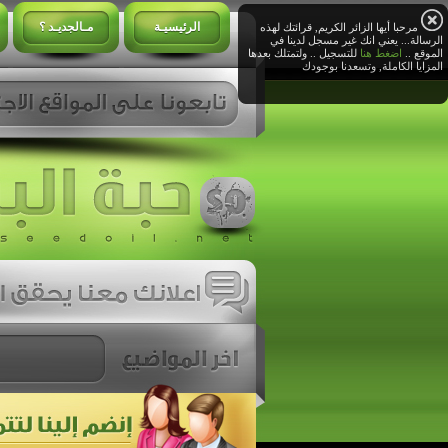
الرئيسيـة
مـالجديـد ؟
مرحبا أيها الزائر الكريم, قرائتك لهذه
الرسالة... يعني انك غير مسجل لدينا في
الموقع ..
اضغط هنا
للتسجيل .. ولتمتلك بعدها
المزايا الكاملة, وتسعدنا بوجودك