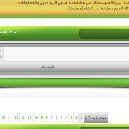
اس
كل
التعليمـــات
صفحة 1 من 147
1
2
3
4
5
6
7
8
9
10
11
12
13
14
15