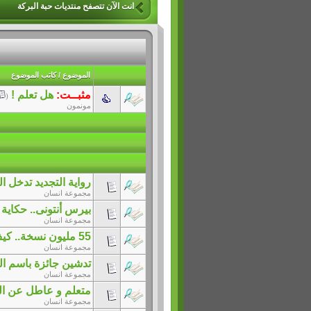
انت الآن تتصفح منتديات حبة البركة
الموضوع
/
كاتب الموضوع
مثبــت:
هل تعلم !
‏
(
مونمون
رواية التجديد تدخل القائمة الط
مجموعة انسان
بيرس أنتونى.. حكاية روا
مجموعة انسان
55 مليون نسخة.. كيف أصبحت كتب الأطفال استثمارًا بملايين الدولارات؟
مجموعة انسان
تدشين جائزة باسم ال
مجموعة انسان
متعلم و عاطل عن ا
مجموعة انسان