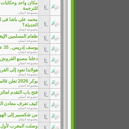
مكان واحد وحكايات ل
للترجمة
مجموعة انسان
محمد على باشا فى ا
الحديثة؟
مجموعة انسان
طعام المسلمين الإيغور
مجموعة انسان
يوسف إدريس.. 35 عاما على رحيل طبيب أصبح أحد أهم فرسان الأدب العربى
مجموعة انسان
دخلنا مصنع القروش و
مجموعة انسان
هولاندا تعود إلى القرون 
مجموعة انسان
بوكر 2026 تعلن قائمتها الطويلة.. 13 رواية فى سباق الجائزة
مجموعة انسان
فتح باب التقدم لجائز
مجموعة انسان
كيف تعرف معادن ال
مجموعة انسان
من شكسبير إلى الهوب
مجموعة انسان
وصلت المغرب لأول مره واتصدمت 🇲🇦🤯 