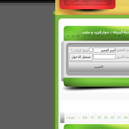
م العضو
حفظ البيانات؟
مة المرور
التقويم
»
Last
>
101
51
20
19
18
17
16