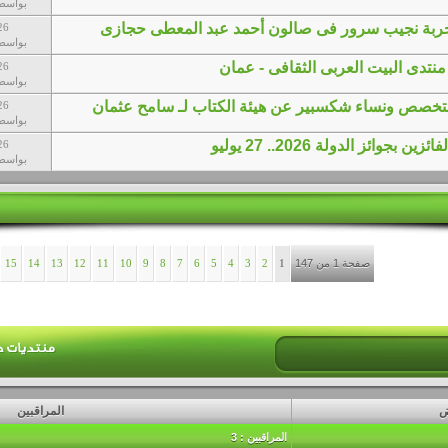
بواسط
جربة نجيب سرور فى صالون أحمد عبد المعطى حجازى
26
بواسط
تدى البيت العربى الثقافى - عمان
26
بواسط
تخصص ونساء شكسبير عن هيئة الكتاب لـ سامح عثمان
26
بواسط
بجوائز الدولة 2026.. 27 يوليو
26
بواسط
صفحة 1 من 147
1
2
3
4
5
6
7
8
9
10
11
12
13
14
15
ض
المراقبين
المراقبين : 3