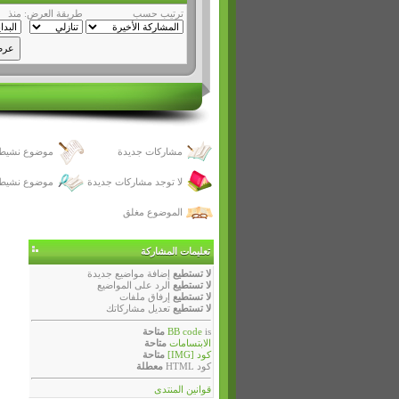
ترتيب حسب
طريقة العرض:
منذ
مشاركات جديدة
موضوع نشيط 
لا توجد مشاركات جديدة
موضوع نشيط 
الموضوع مغلق
تعليمات المشاركة
لا تستطيع
إضافة مواضيع جديدة
لا تستطيع
الرد على المواضيع
لا تستطيع
إرفاق ملفات
لا تستطيع
تعديل مشاركاتك
is
BB code
متاحة
الابتسامات
متاحة
كود [IMG]
متاحة
كود HTML
معطلة
قوانين المنتدى