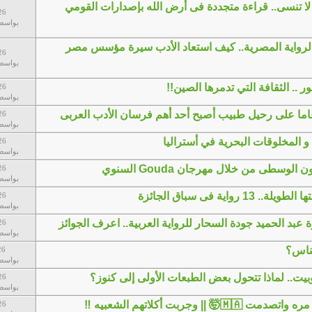
ا تنسى.. قراءة متجددة فى أرض الله بإصدارات القومي
26
بواسط
لرواية المصرية.. كيف استعاد الأدب سيرة مؤسس مصر
26
بواسط
 .. الثقافة التي تدمرها الصين!!
26
بواسط
26
بواسط
 المخلوقات البحرية في أستراليا
26
بواسط
الوسطى من خلال مهرجان Gouda السنوي
26
بواسط
26
بواسط
ة عبد الحميد جودة السحار للرواية العربية.. اعرف الجوائز
26
بواسط
ناس؟
26
بواسط
يت.. لماذا تتحول بعض الطبعات الأولى إلى كنوز؟
26
بواسط
|| وجربت أكلاتهم الشعبيه ‼️
26