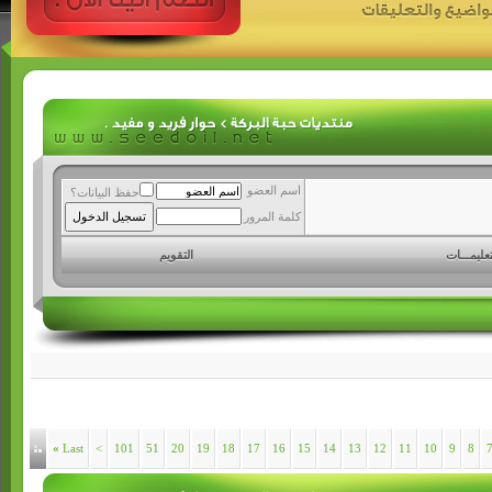
اسم العضو
حفظ البيانات؟
كلمة المرور
تعليمـــات
التقويم
»
Last
>
101
51
20
19
18
17
16
15
14
13
12
11
10
9
8