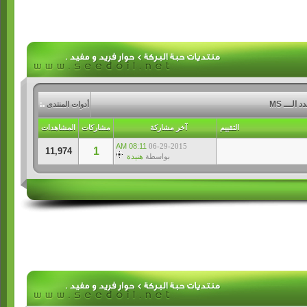
لـــ MS
أدوات المنتدى
التقييم
آخر مشاركة
مشاركات
المشاهدات
08:11 AM
06-29-2015
1
11,974
بواسطة
هنيدة