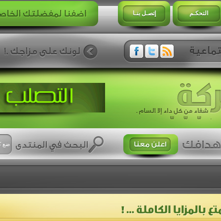
التحكـم
إتصـل بنـا