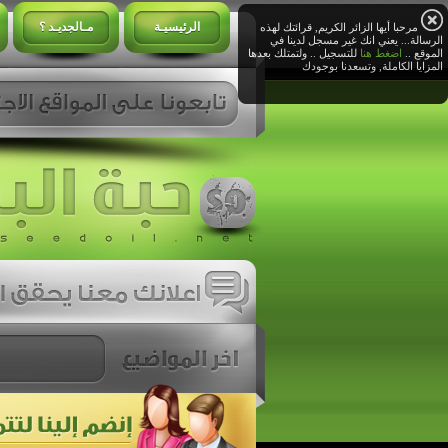
الرئيسيـة
مـالجديـد ؟
مرحبا أيها الزائر الكريم, قرائتك لهذه
الرسالة... يعني انك غير مسجل لدينا في
الموقع ..
اضغط هنا
للتسجيل .. ولتمتلك بعدها
المزايا الكاملة, وتسعدنا بوجودك