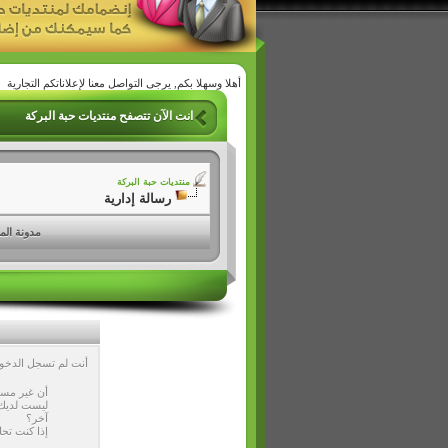
أهلا وسهلا بكم, يرجى التواصل معنا لإعلاناتكم التجارية
انت الآن تتصفح منتديات حبة البركة
منتديات حبة البركة
رسالة إدارية
مدونة الم
أنت لم تسجل الدخول 
أن غير مسج
ليست لديك 
آخر؟
إذا كنت تحا