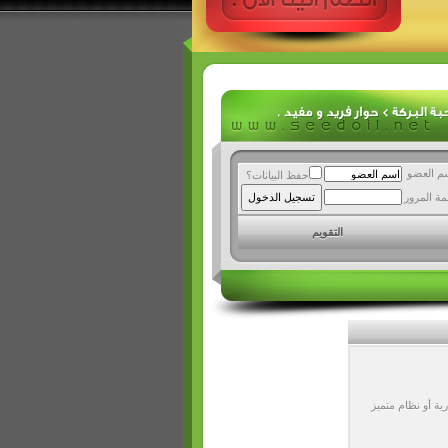
م العضو
حفظ البيانات؟
مة المرور
التقويم
ة أو نظام متميز