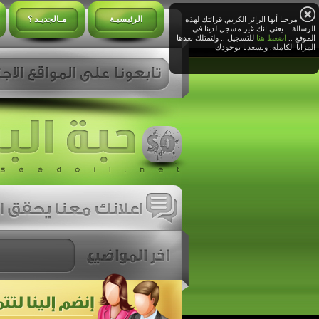
الرئيسيـة
مـالجديـد ؟
مرحبا أيها الزائر الكريم, قرائتك لهذه
الرسالة... يعني انك غير مسجل لدينا في
الموقع ..
اضغط هنا
للتسجيل .. ولتمتلك بعدها
المزايا الكاملة, وتسعدنا بوجودك