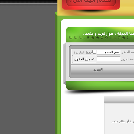
م العضو
حفظ البيانات؟
مة المرور
التقويم
ة أو نظام متميز