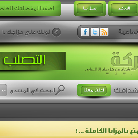
التحكـم
إتصـل بنـا