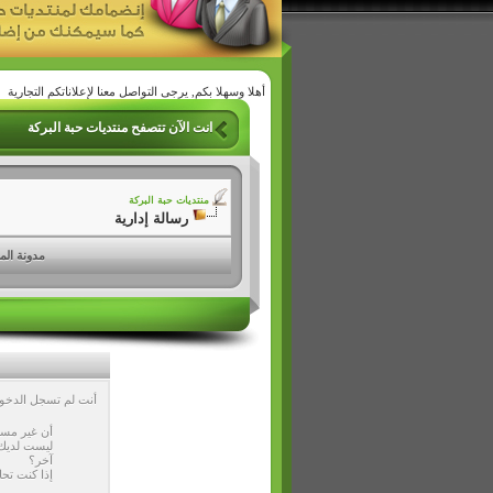
أهلا وسهلا بكم, يرجى التواصل معنا لإعلاناتكم التجارية
انت الآن تتصفح منتديات حبة البركة
منتديات حبة البركة
رسالة إدارية
مدونة الم
أنت لم تسجل الدخول 
أن غير مسج
ليست لديك 
آخر؟
إذا كنت تحا