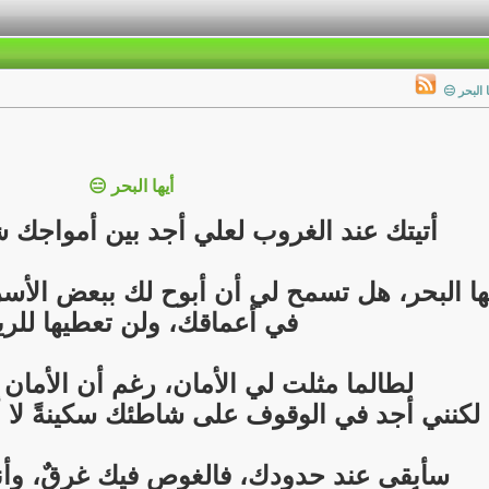
ا البحر 😑
أيها البحر 😑
أتيتك عند الغروب لعلي أجد بين أمواجك شيئ
ها البحر، هل تسمح لي أن أبوح لك ببعض الأسر
في أعماقك، ولن تعطيها للري
لطالما مثلت لي الأمان، رغم أن الأمان 
لكنني أجد في الوقوف على شاطئك سكينةً لا 
سأبقى عند حدودك، فالغوص فيك غرقٌ، وأنا 