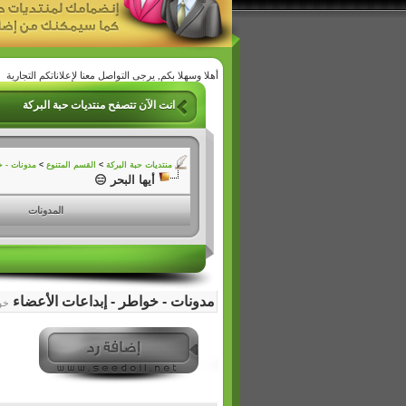
أهلا وسهلا بكم, يرجى التواصل معنا لإعلاناتكم التجارية
انت الآن تتصفح منتديات حبة البركة
منتديات حبة البركة
>
القسم المتنوع
>
مدونات - خ
أيها البحر 😑
المدونات
مدونات - خواطر - إبداعات الأعضاء
خو