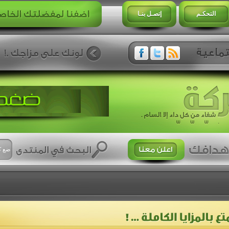
التحكـم
إتصـل بنـا