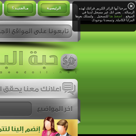
الرئيسيـة
مـالجديـد ؟
مرحبا أيها الزائر الكريم, قرائتك لهذه
الرسالة... يعني انك غير مسجل لدينا في
الموقع ..
اضغط هنا
للتسجيل .. ولتمتلك بعدها
المزايا الكاملة, وتسعدنا بوجودك