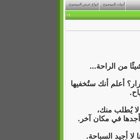
أدوات الموضوع
انواع عرض الموضوع
1
#
ًا من الراحة...
ار؟ أعلم أنك ستُخفيها
اح.
لا يُطلب منك،
أجدها في مكان آخر.
لا أجيد السباحة.