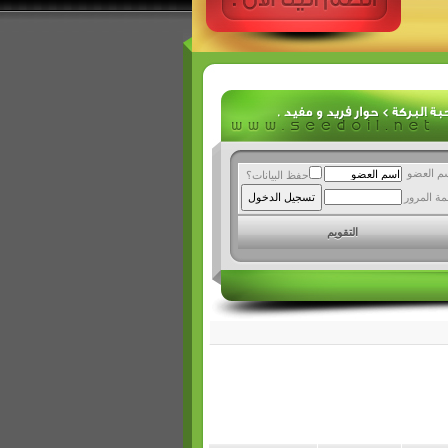
م العضو
حفظ البيانات؟
مة المرور
التقويم