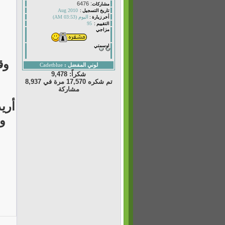
: 6476
مشاركات
Aug 2010
تاريخ التسجيل :
اليوم (03:53 AM)
أخر زيارة :
95
التقييم :
مزاجي
اوسمتي
وق
لوني المفضل :
Cadetblue
شكراً: 9,478
تم شكره 17,570 مرة في 8,937
مشاركة
أري
و