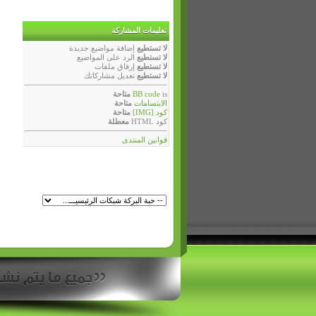
تعليمات المشاركة
لا تستطيع
إضافة مواضيع جديدة
لا تستطيع
الرد على المواضيع
لا تستطيع
إرفاق ملفات
لا تستطيع
تعديل مشاركاتك
is
BB code
متاحة
الابتسامات
متاحة
كود [IMG]
متاحة
كود HTML
معطلة
قوانين المنتدى