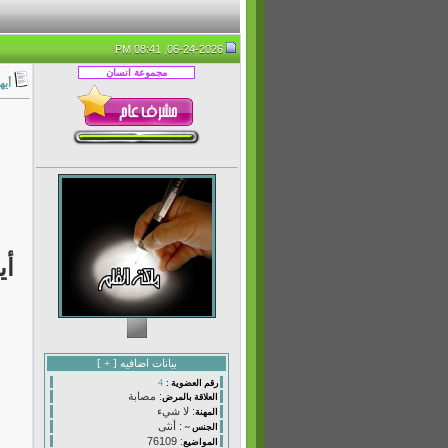
06-24-2026, 08:41 PM
أيه
أي
بيانات اضافيه [
+
]
4
رقم العضوية :
: مصابة
العلاقة بالمرض
: لا شيء
المهنة
: أنثى
الجنس ~
: 76109
المواضيع