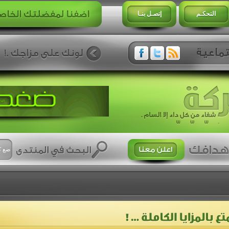
التحكـم
إتصـل بنـا