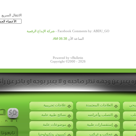
الانتقال السريع
Facebook Comments by: ABDU_GO -
شركة الإبداع الرقمية
الساعة الآن
06:38 AM
.
Powered by vBulletin
Copyright ©2000 - 2026
ويحي
العلاجات المعتمدة
علاجات تجريبية
صلب
التصلب وأعراضه
نصائح طبية عامة
ء
إستفسارات طبية
موضوعات عامة
ر
عجائب و غرائب
كمبيوتر وتكنولوجيا