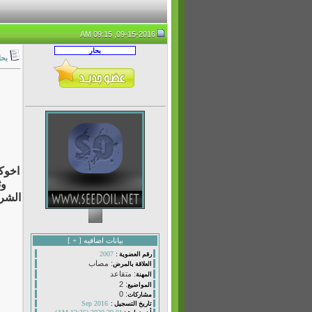
09-15-2016, 09:15 AM
بحا
اخوك
وث
الشرع
بيانات اضافيه [
+
]
2007
رقم العضوية :
: مصاب
العلاقة بالمرض
: متقاعد
المهنة
: 2
المواضيع
: 0
مشاركات
Sep 2016
تاريخ التسجيل :