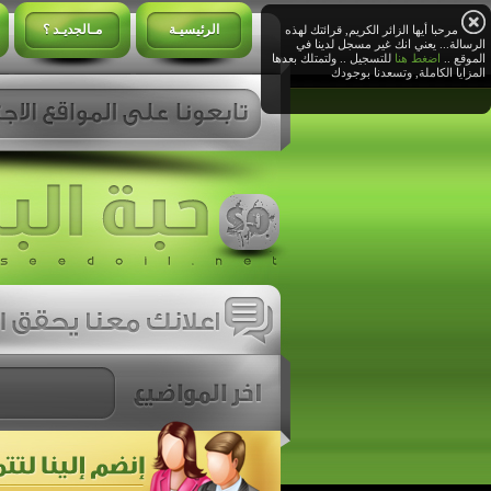
الرئيسيـة
مـالجديـد ؟
مرحبا أيها الزائر الكريم, قرائتك لهذه
الرسالة... يعني انك غير مسجل لدينا في
الموقع ..
اضغط هنا
للتسجيل .. ولتمتلك بعدها
المزايا الكاملة, وتسعدنا بوجودك