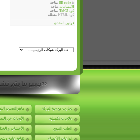
is
BB code
متاحة
الابتسامات
متاحة
كود [IMG]
متاحة
كود HTML
معطلة
قوانين المنتدى
تجارب مع حبةالبركة
ماهوالتصلب الل
علاجات تكميلية
الأبحاث عن الت
الطب النبوي
الأعشاب و الغذا
إبداعات الأعضاء
ثقاقة عامة وشع