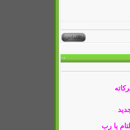
2
#
ركاته
ديد
لتام يا رب