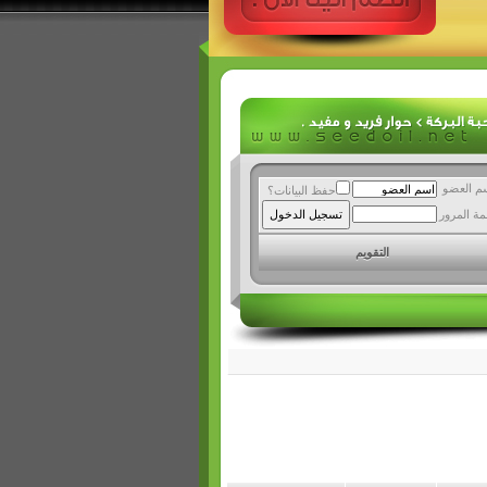
م العضو
حفظ البيانات؟
مة المرور
التقويم