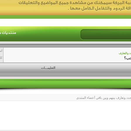
اس
د والتعارف
حب؟
كل
التعليمـــات
دد وتعارف بينهم وبين باقي أعضاء المنتدى