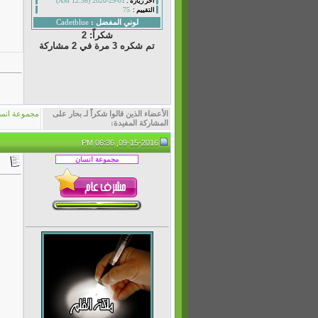
01-29-2020 (12:36 AM)
أخر زيارة :
75
التقييم :
لوني المفضل :
Cadetblue
شكراً: 2
تم شكره 3 مرة في 2 مشاركة
الأعضاء الذين قالوا شكراً لـ بحار على
مجموعة انس
المشاركة المفيدة:
09-15-2016, 06:36 PM