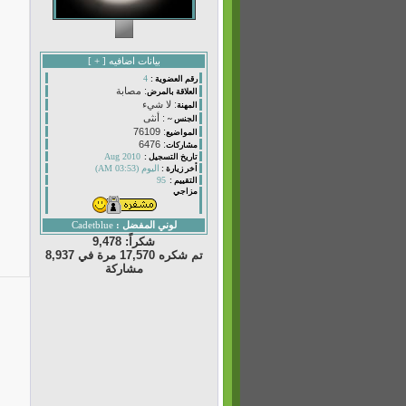
بيانات اضافيه [
+
]
4
رقم العضوية :
: مصابة
العلاقة بالمرض
: لا شيء
المهنة
: أنثى
الجنس ~
: 76109
المواضيع
: 6476
مشاركات
Aug 2010
تاريخ التسجيل :
اليوم (03:53 AM)
أخر زيارة :
95
التقييم :
مزاجي
لوني المفضل :
Cadetblue
شكراً: 9,478
تم شكره 17,570 مرة في 8,937
مشاركة