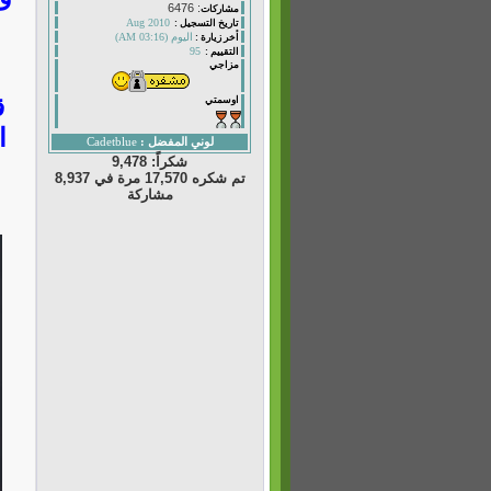
: 6476
مشاركات
Aug 2010
تاريخ التسجيل :
اليوم (03:16 AM)
أخر زيارة :
95
التقييم :
مزاجي
ق
اوسمتي
ا
لوني المفضل :
Cadetblue
شكراً: 9,478
تم شكره 17,570 مرة في 8,937
مشاركة