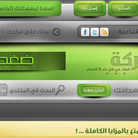
التحكـم
إتصـل بنـا