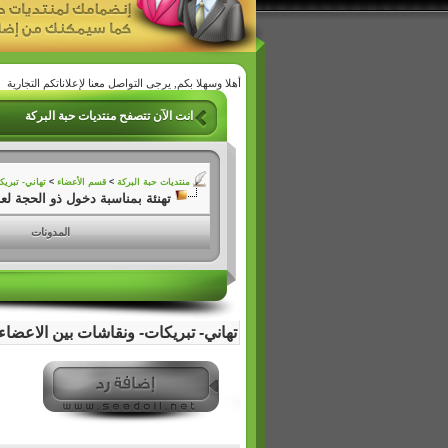
أهلا وسهلا بكم, يرجى التواصل معنا لإعلاناتكم التجارية
انت الآن تتصفح منتديات حبة البركة
منتديات حبة البركة
>
قسم الأعضاء
>
تهاني- تبريك
تهنئة بمناسبة دخول ذو الحجة لعام 47
المدونات
تهاني- تبريكات- ونقاشات بين الاعضاء