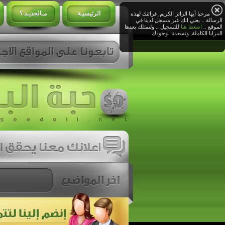
الرئيسيـة
مـالجديـد ؟
مرحبا أيها الزائر الكريم, قرائتك لهذه
الرسالة... يعني انك غير مسجل لدينا في
الموقع ..
اضغط هنا
للتسجيل .. ولتمتلك بعدها
المزايا الكاملة, وتسعدنا بوجودك