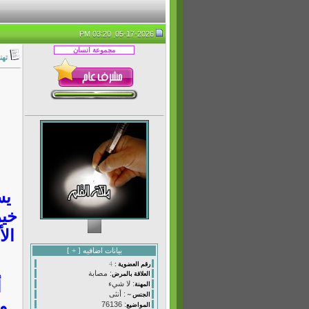
05-17-2026, 03:20 PM
تهن
يست
خير
الأ
بيانات اضافيه [
+
]
4
رقم العضوية :
: مصابة
العلاقة بالمرض
أ
: لا شيء
المهنة
: أنثى
الجنس ~
وب
: 76136
المواضيع