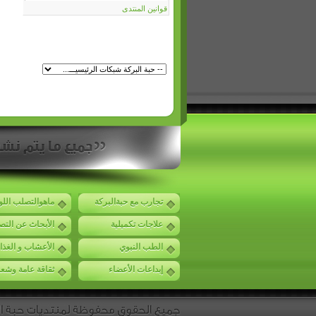
قوانين المنتدى
تجارب مع حبةالبركة
ماهوالتصلب الل
علاجات تكميلية
الأبحاث عن الت
الطب النبوي
الأعشاب و الغذا
إبداعات الأعضاء
ثقاقة عامة وشع