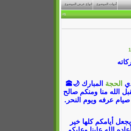
أدوات الموضوع
انواع عرض الموضوع
1
#
كاته
الحجة
المبارك 🌙🕋
تقبل الله منا ومنكم صالح
م صيام عرفه ويوم النحر.
جعل أيامكم كلها خير
ده الله علينا وعليكم