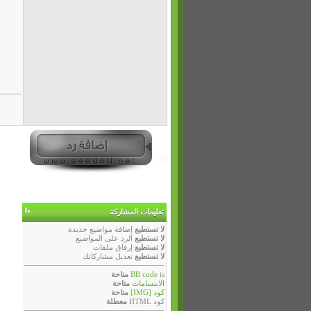
تعليمات المشاركة
لا تستطيع
إضافة مواضيع جديدة
لا تستطيع
الرد على المواضيع
لا تستطيع
إرفاق ملفات
لا تستطيع
تعديل مشاركاتك
is
BB code
متاحة
الابتسامات
متاحة
كود [IMG]
متاحة
كود HTML
معطلة