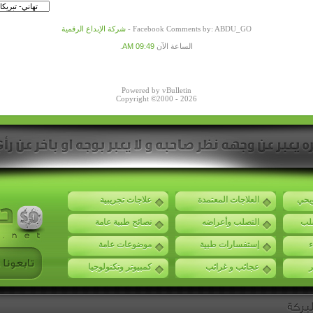
Facebook Comments by: ABDU_GO -
شركة الإبداع الرقمية
الساعة الآن
09:49 AM
.
Powered by vBulletin
Copyright ©2000 - 2026
ويحي
العلاجات المعتمدة
علاجات تجريبية
صلب
التصلب وأعراضه
نصائح طبية عامة
ء
إستفسارات طبية
موضوعات عامة
ر
عجائب و غرائب
كمبيوتر وتكنولوجيا