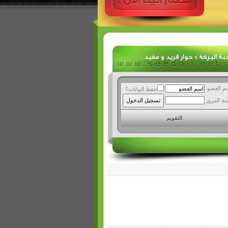
م العضو
حفظ البيانات؟
مة المرور
التقويم