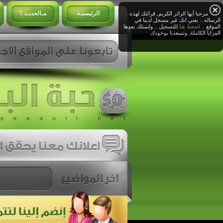
الرئيسيـة
مـالجديـد ؟
مرحبا أيها الزائر الكريم, قرائتك لهذه
الرسالة... يعني انك غير مسجل لدينا في
الموقع ..
اضغط هنا
للتسجيل .. ولتمتلك بعدها
المزايا الكاملة, وتسعدنا بوجودك