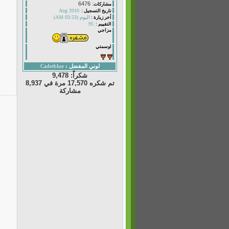
: 6476
مشاركات
Aug 2010
تاريخ التسجيل :
اليوم (03:53 AM)
أخر زيارة :
95
التقييم :
مزاجي
اوسمتي
لوني المفضل :
Cadetblue
شكراً: 9,478
تم شكره 17,570 مرة في 8,937
مشاركة