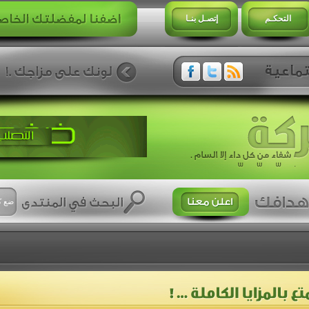
التحكـم
إتصـل بنـا