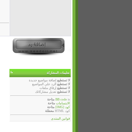
تعليمات المشاركة
لا تستطيع
إضافة مواضيع جديدة
لا تستطيع
الرد على المواضيع
لا تستطيع
إرفاق ملفات
لا تستطيع
تعديل مشاركاتك
is
BB code
متاحة
الابتسامات
متاحة
كود [IMG]
متاحة
كود HTML
معطلة
قوانين المنتدى