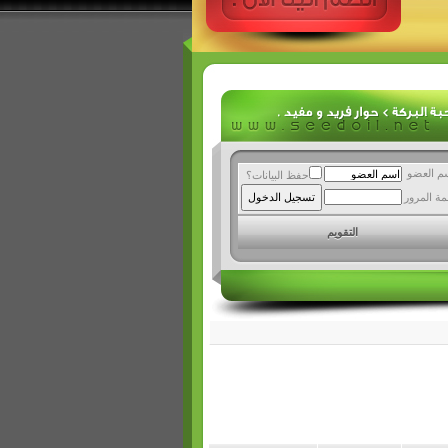
م العضو
حفظ البيانات؟
مة المرور
التقويم