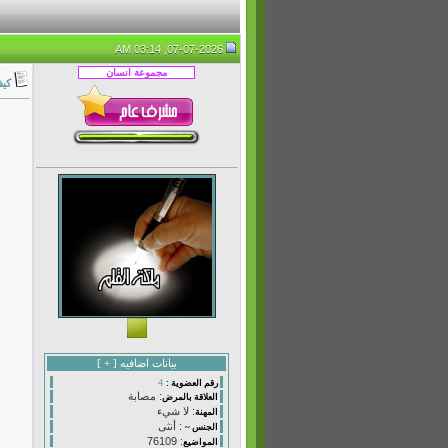
07-07-2026, 03:14 AM
كيف
بيانات اضافيه [
+
]
4
رقم العضوية :
: مصابة
العلاقة بالمرض
: لا شيء
المهنة
: أنثى
الجنس ~
: 76109
المواضيع