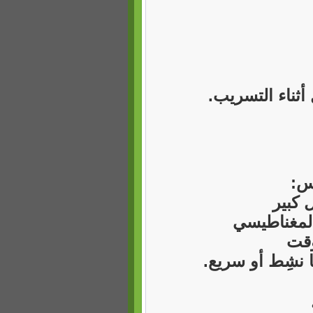
ثناء التسريب.
س:
 كبير
المغناطيسي
وقت
ا نشِط أو سريع.