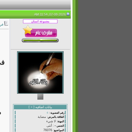
07-08-2026, 11:54 AM
في 
ف
بيانات اضافيه [
+
]
4
رقم العضوية :
: مصابة
العلاقة بالمرض
: لا شيء
المهنة
: أنثى
الجنس ~
: 76076
المواضيع