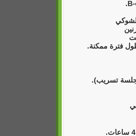
الشوكي
نين
قت
ول فترة ممكنة.
جلسة تسريب).