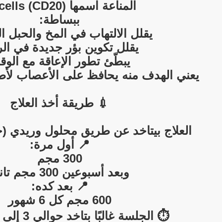
المناعة اسمها B-cells (CD20).
ببساطة:
يقلل الالتهاب في المخ والحبل 
يقلل تكوين بؤر جديدة في الر
يبطّئ تطور الإعاقة مع الو
يعني الهدف منه يحافظ على الأعصاب لأط
💉 طريقة أخذ العلاج
العلاج بيتاخد عن طريق محلول وريدي (
📍 أول مرة:
300 مجم
وبعد أسبوعين 300 مجم تاني
📍 بعد كده:
600 مجم كل 6 شهور
⏱️ الجلسة غالبًا بتاخد حوالي 3 إلى 4 ساعات.