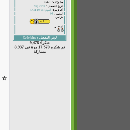
: 6476
مشاركات
Aug 2010
تاريخ التسجيل :
اليوم (10:05 AM)
أخر زيارة :
95
التقييم :
مزاجي
اوسمتي
لوني المفضل :
Cadetblue
شكراً: 9,478
تم شكره 17,570 مرة في 8,937
مشاركة
⭐ و