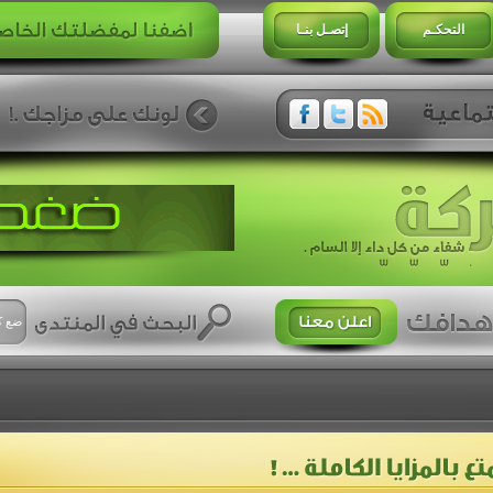
التحكـم
إتصـل بنـا