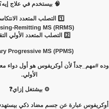
🧠 بيستخدم في علاج إيه؟
1️⃣ التصلب المتعدد الانتكاسي
sing-Remitting MS (RRMS)
2️⃣ التصلب المتعدد الأولي التقدمي
ary Progressive MS (PPMS)
ده #مهم_جداً لأن أوكريفوس هو أول دواء معتم
الأولي.
⚙️ بيشتغل إزاي❓️
أوكريفوس عبارة عن جسم مضاد ذكي بيستهدف 