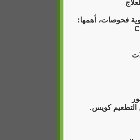
علاج
وية فحوصات، أهمها:
ات
 التطعيم كويس.