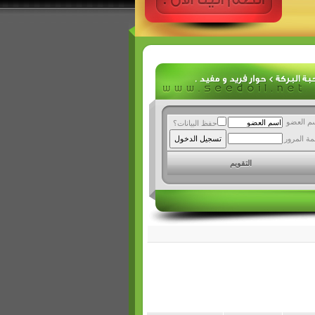
م العضو
حفظ البيانات؟
مة المرور
التقويم