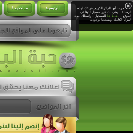
الرئيسيـة
مـالجديـد ؟
مرحبا أيها الزائر الكريم, قرائتك لهذه
الرسالة... يعني انك غير مسجل لدينا في
الموقع ..
اضغط هنا
للتسجيل .. ولتمتلك بعدها
المزايا الكاملة, وتسعدنا بوجودك