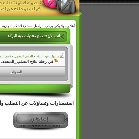
أهلا وسهلا بكم, يرجى التواصل معنا لإعلاناتكم التجارية
انت الآن تتصفح منتديات حبة البركة
منتديات حبة البركة
>
القسم االعلاجي
>
قسم التصلب
في رحلة علاج التصلب_المتعدد،
المدونات
استفسارات وتساؤلات عن التصلب و