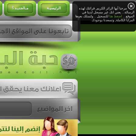
الرئيسيـة
مـالجديـد ؟
مرحبا أيها الزائر الكريم, قرائتك لهذه
الرسالة... يعني انك غير مسجل لدينا في
الموقع ..
اضغط هنا
للتسجيل .. ولتمتلك بعدها
المزايا الكاملة, وتسعدنا بوجودك