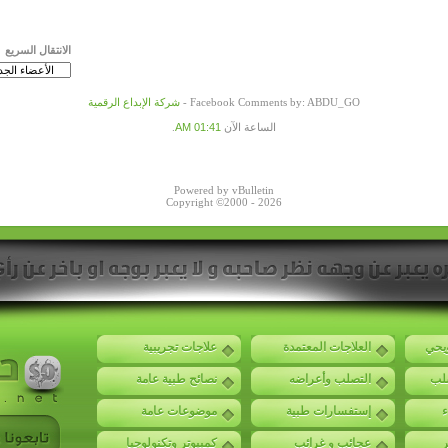
الانتقال السريع
Facebook Comments by: ABDU_GO -
شركة الإبداع الرقمية
الساعة الآن
01:41 AM
.
Powered by vBulletin
Copyright ©2000 - 2026
ويحي
العلاجات المعتمدة
علاجات تجريبية
صلب
التصلب وأعراضه
نصائح طبية عامة
ء
إستفسارات طبية
موضوعات عامة
ر
عجائب و غرائب
كمبيوتر وتكنولوجيا