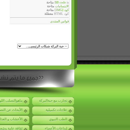
is
BB code
متاحة
الابتسامات
متاحة
كود [IMG]
متاحة
كود HTML
معطلة
قوانين المنتدى
تجارب مع حبةالبركة
ماهوالتصلب الل
علاجات تكميلية
الأبحاث عن الت
الطب النبوي
الأعشاب و الغذا
إبداعات الأعضاء
ثقاقة عامة وشع