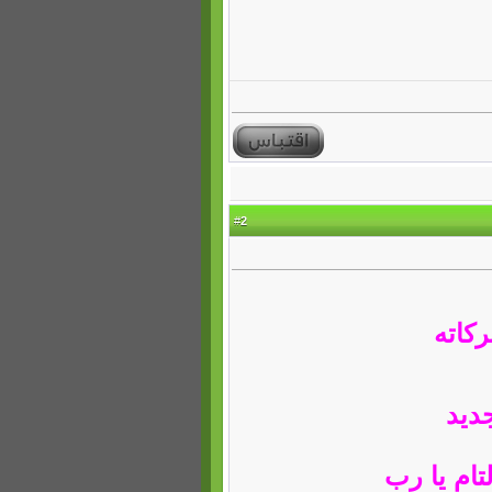
2
#
ركاته
ديد
لتام يا رب