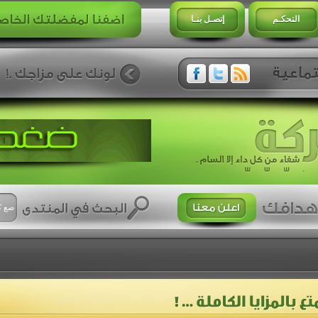
التحكـم
إتصـل بنـا