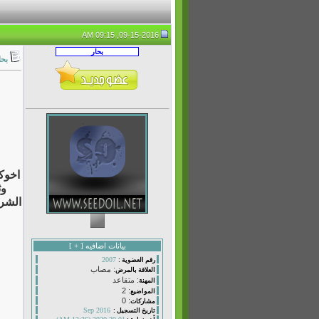
09-15-2016, 09:15 AM
بحا
اخوك
وث
الشرع
بيانات اضافيه [
+
]
2007
رقم العضوية :
: مصاب
العلاقة بالمرض
: متقاعد
المهنة
: 2
المواضيع
: 0
مشاركات
Sep 2016
تاريخ التسجيل :