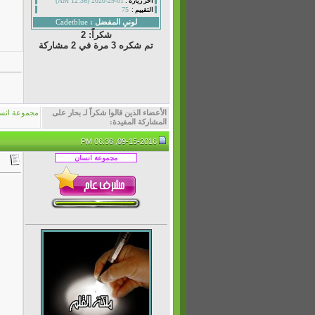
01-29-2020 (12:36 AM)
أخر زيارة :
75
التقييم :
لوني المفضل :
Cadetblue
شكراً: 2
تم شكره 3 مرة في 2 مشاركة
الأعضاء الذين قالوا شكراً لـ بحار على
مجموعة انس
المشاركة المفيدة:
09-15-2016, 06:36 PM