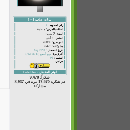
بيانات اضافيه [
+
]
4
رقم العضوية :
: مصابة
العلاقة بالمرض
: لا شيء
المهنة
: أنثى
الجنس ~
: 76099
المواضيع
: 6476
مشاركات
Aug 2010
تاريخ التسجيل :
يوم أمس (06:45 PM)
أخر زيارة :
95
التقييم :
مزاجي
لوني المفضل :
Cadetblue
شكراً: 9,478
تم شكره 17,570 مرة في 8,937
مشاركة