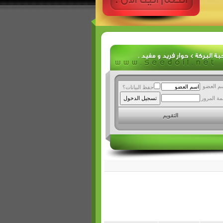
م العضو
حفظ البيانات؟
مة المرور
التقويم