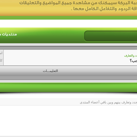
اس
د والتعارف
حب؟
كل
التعليمـــات
دد وتعارف بينهم وبين باقي أعضاء المنتدى