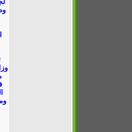
لج
وص
ا
ت
وزا
م
ف
ا
وم