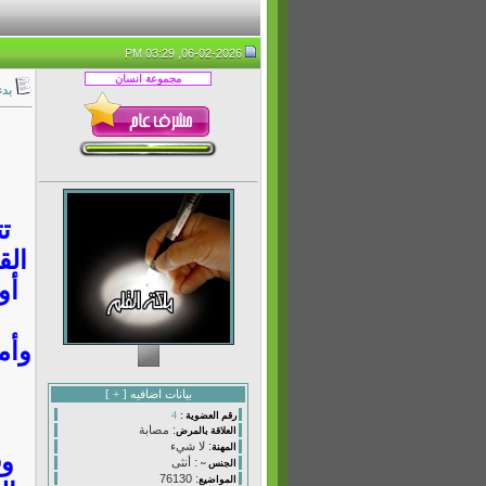
06-02-2026, 03:29 PM
بدء
ت
الق
أو
وأم
بيانات اضافيه [
+
]
4
رقم العضوية :
: مصابة
العلاقة بالمرض
: لا شيء
المهنة
وف
: أنثى
الجنس ~
: 76130
المواضيع