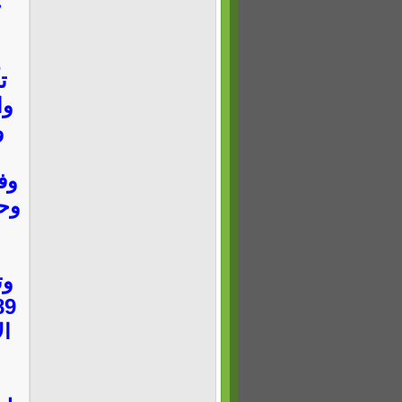
ح
ت
وا
و
وف
وحا
وت