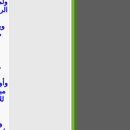
ولم
الر
وي
ض
م
وأو
مب
لل
و