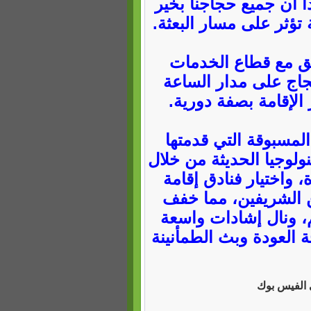
ً أن جميع حجاجنا بخير
تؤثر على مسار البعثة.
سيق مع قطاع الخدمات
لحجاج على مدار الساعة
الإقامة بصفة دورية.
المسبوقة التي قدمتها
نولوجيا الحديثة من خلال
 واختيار فنادق إقامة
ن الشريفين، مما خفف
، ونال إشادات واسعة
العودة وبث الطمأنينة
ي الفيس بوك