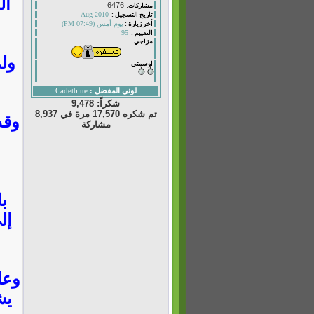
ال
: 6476
مشاركات
Aug 2010
تاريخ التسجيل :
يوم أمس (07:49 PM)
أخر زيارة :
95
التقييم :
مزاجي
ولم
اوسمتي
لوني المفضل :
Cadetblue
شكراً: 9,478
تم شكره 17,570 مرة في 8,937
وقد
مشاركة
ب
إل
وعل