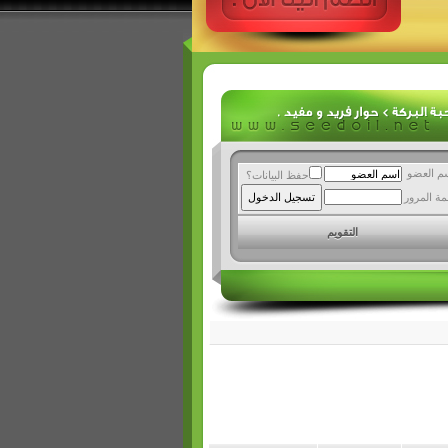
م العضو
حفظ البيانات؟
مة المرور
التقويم