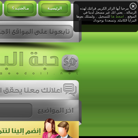
الرئيسيـة
مـالجديـد ؟
مرحبا أيها الزائر الكريم, قرائتك لهذه
الرسالة... يعني انك غير مسجل لدينا في
الموقع ..
اضغط هنا
للتسجيل .. ولتمتلك بعدها
المزايا الكاملة, وتسعدنا بوجودك