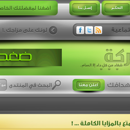
التحكـم
إتصـل بنـا