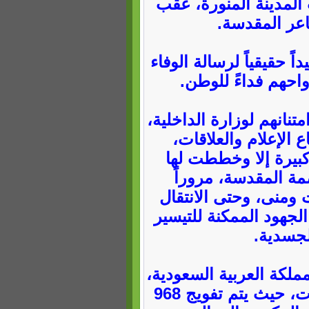
ب المدينة المنورة، عقب
عر المقدسة.
 حقيقياً لرسالة الوفاء
رواحهم فداءً للوطن.
انهم لوزارة الداخلية،
ع الإعلام والعلاقات،
كبيرة إلا وخططت لها
صمة المقدسة، مروراً
ومنى، وحتى الانتقال
لجهود الممكنة للتيسير
لجسدية.
ملكة العربية السعودية،
يشهد اليوم الثلاثاء تحركاً واسعاً لقرعة المحافظات، حيث يتم تفويج 968