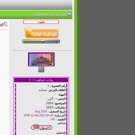
09-16-2010, 04:44 PM
أكت
بيانات اضافيه [
+
]
6
رقم العضوية :
: مصابه
العلاقة بالمرض
:
المهنة
: أنثى
الجنس ~
: 2064
المواضيع
: 5683
مشاركات
Aug 2010
تاريخ التسجيل :
10-05-2022 (12:44 PM)
أخر زيارة :
145
التقييم :
مزاجي
اوسمتي