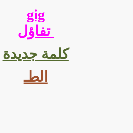
gig
‏ تفاؤل
كلمة جديدة
الطـ