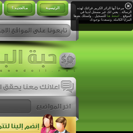
الرئيسيـة
مـالجديـد ؟
مرحبا أيها الزائر الكريم, قرائتك لهذه
الرسالة... يعني انك غير مسجل لدينا في
الموقع ..
اضغط هنا
للتسجيل .. ولتمتلك بعدها
المزايا الكاملة, وتسعدنا بوجودك