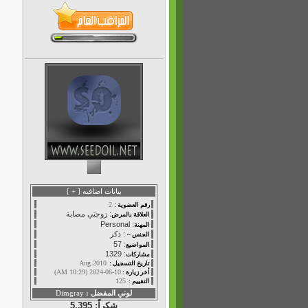
بيانات اضافيه [
+
]
2
رقم العضوية :
: زوجتي مصابة
العلاقة بالمرض
: Personal
المهنة
: ذكر
الجنس ~
: 57
المواضيع
: 1329
مشاركات
Aug 2010
تاريخ التسجيل :
10-06-2024 (10:29 AM)
أخر زيارة :
125
التقييم :
لوني المفضل :
Dimgray
شكراً: 5,395