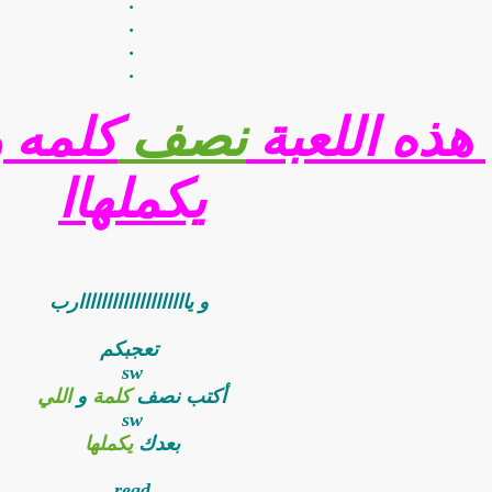
.
.
.
.
‏ هذه اللعبة
نصف
كلمه 
يكملهاا
‏ و ياااااااااااااااااااارب
‏ تعجبكم
sw‏
أكتب نصف
كلمة
و
اللي
sw
بعدك
يكملها
read