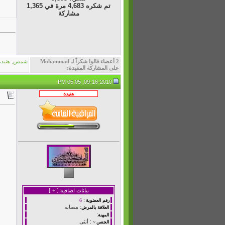
تم شكره 4,683 مرة في 1,365
مشاركة
2 أعضاء قالوا شكراً لـ Mohammad
شمس
,
هنيدة
على المشاركة المفيدة:
09-16-2010, 05:05 PM
بيانات اضافيه [
+
]
6
رقم العضوية :
: مصابه
العلاقة بالمرض
:
المهنة
: أنثى
الجنس ~