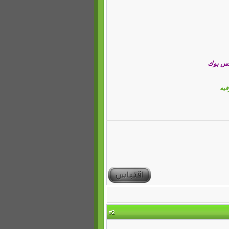
فيس بوك
فيه
2
#