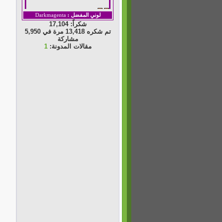
لوني المفضل :
Darkmagenta
شكراً: 17,104
تم شكره 13,418 مرة في 5,950
مشاركة
مقالات المدونة:
1