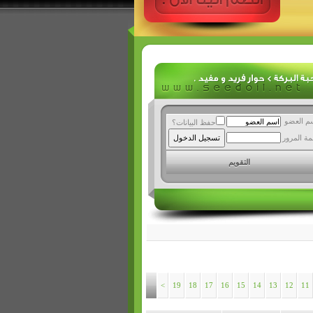
م العضو
حفظ البيانات؟
مة المرور
التقويم
>
19
18
17
16
15
14
13
12
11