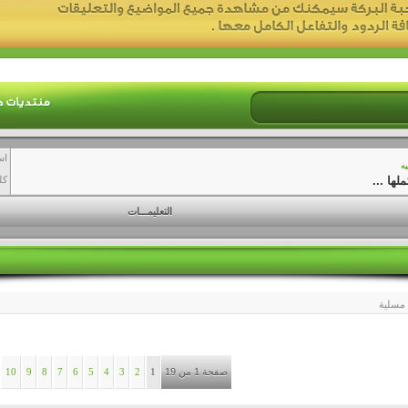
اس
يه
ها ...
كل
التعليمـــات
ء مسلية
صفحة 1 من 19
1
2
3
4
5
6
7
8
9
10