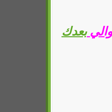
والي
بعدك