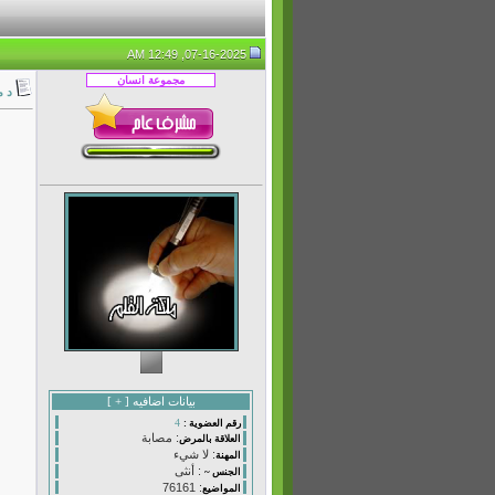
07-16-2025, 12:49 AM
د م
بيانات اضافيه [
+
]
4
رقم العضوية :
: مصابة
العلاقة بالمرض
: لا شيء
المهنة
: أنثى
الجنس ~
: 76161
المواضيع