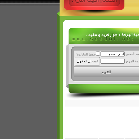
م العضو
حفظ البيانات؟
مة المرور
التقويم