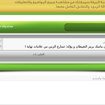
اس
ات
 ماسك برمز الشيطان و يؤكد؛ تسارع الزمن من علامات نهاية ا
كل
التعليمـــات
اء والمنتدى