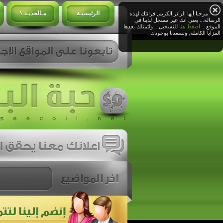
الرئيسيـة
مـالجديـد ؟
مرحبا أيها الزائر الكريم, قرائتك لهذه
الرسالة... يعني انك غير مسجل لدينا في
الموقع ..
اضغط هنا
للتسجيل .. ولتمتلك بعدها
المزايا الكاملة, وتسعدنا بوجودك