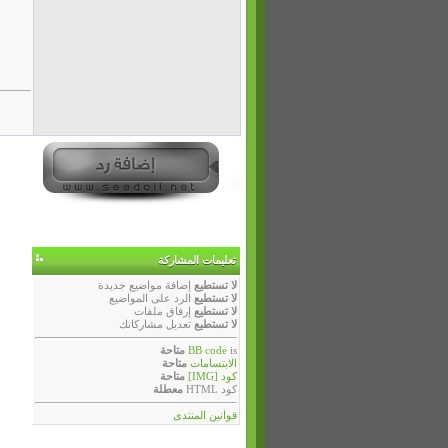
تعليمات المشاركة
لا تستطيع
إضافة مواضيع جديدة
لا تستطيع
الرد على المواضيع
لا تستطيع
إرفاق ملفات
لا تستطيع
تعديل مشاركاتك
is
BB code
متاحة
الابتسامات
متاحة
كود [IMG]
متاحة
كود HTML
معطلة
قوانين المنتدى