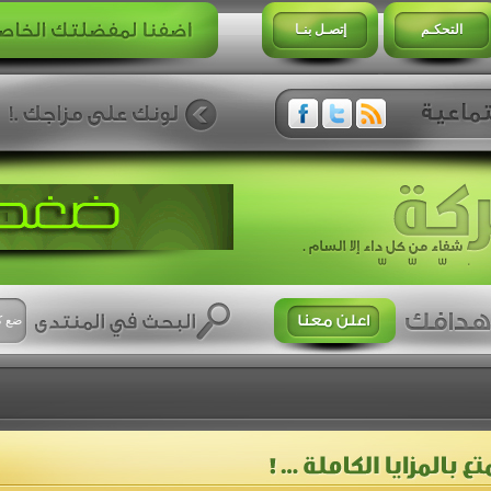
التحكـم
إتصـل بنـا