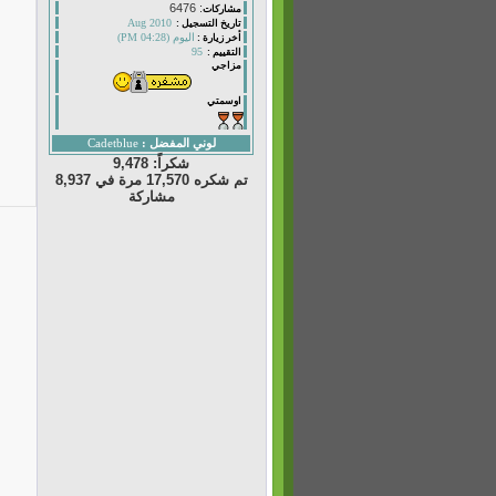
: 6476
مشاركات
Aug 2010
تاريخ التسجيل :
اليوم (04:28 PM)
أخر زيارة :
95
التقييم :
مزاجي
اوسمتي
لوني المفضل :
Cadetblue
شكراً: 9,478
تم شكره 17,570 مرة في 8,937
مشاركة